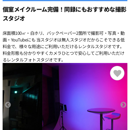
個室メイクルーム完備！同録にもおすすめな撮影
12:30
スタジオ
床面積100㎡・白ホリ、バックペーパー2箇所で撮影可・写真・動
13:00
画・YouTubeにも 当スタジオは無人スタジオだからこそできる低
料金で、様々な用途にご利用いただけるレンタルスタジオです。
料金形態も分かりやすくカメラひとつで安心してご利用いただけ
13:30
るレンタルフォトスタジオです。
14:00
14:30
15:00
15:30