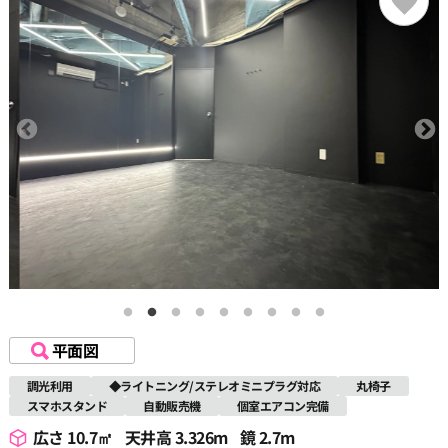
平面図
調光利用
◆ライトニング/ステレオミニプラグ対応
丸椅子
スマホスタンド
自動販売機
個室エアコン完備
広さ 10.7㎡
天井高 3.326m
鏡 2.7m