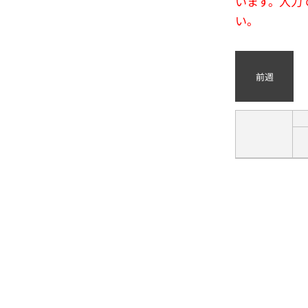
います。入力
い。
前週