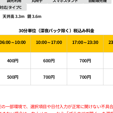
調光利用
丸椅子
スマホスタンド
自動販売機
th対応/タイプC
天井高 3.3m
鏡 3.6m
30分単位（深夜パック除く）税込み料金
06:00～10:00
10:00～17:00
17:00～23:30
2
400円
600円
700円
500円
700円
700円
版LINEの一部環境で、選択項目や日付入力が正常に開けない不具