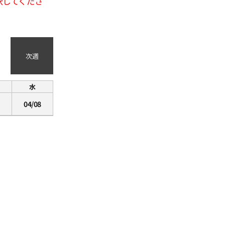
択してくださ
次週
水
04/08