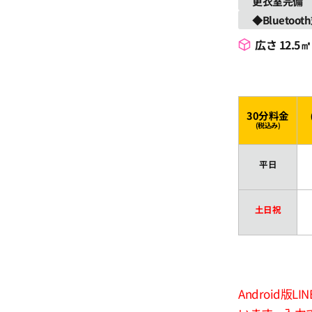
更衣室完備
◆Bluetoo
広さ 12.5㎡
30分料金
(税込み)
平日
土日祝
Android