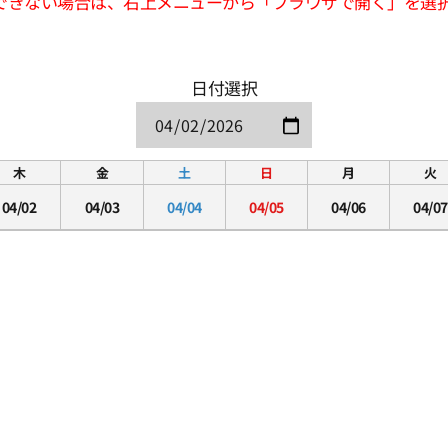
できない場合は、右上メニューから「ブラウザで開く」を選
日付選択
木
金
土
日
月
火
04/02
04/03
04/04
04/05
04/06
04/07