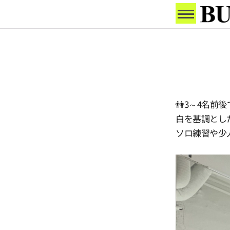
👫3～4名前
白を基調とし
ソロ練習や少