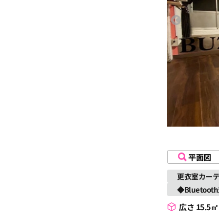
平面図
更衣室カー
◆Bluetoo
広さ 15.5㎡