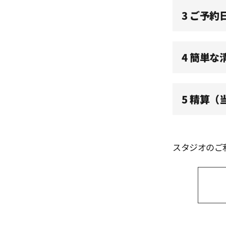
11:30
3 ご予約
12:00
4 簡単な
12:30
5 精算
13:00
13:30
スタジオのご
14:00
14:30