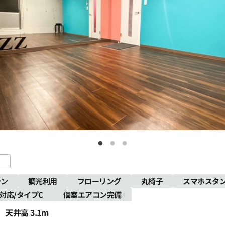
テン
調光利用
フローリング
丸椅子
スマホスタ
th対応/タイプC
個室エアコン完備
天井高 3.1m