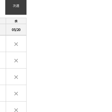
次週
水
05/20