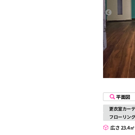
平面図
更衣室カー
フローリン
広さ 23.4㎡