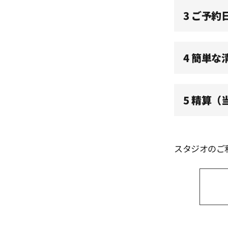
11:30
3 ご予約
12:00
4 簡単な
12:30
5 精算
13:00
13:30
スタジオのご
14:00
14:30