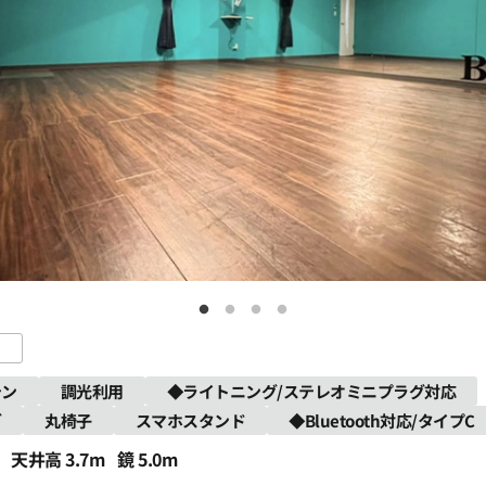
テン
調光利用
◆ライトニング/ステレオミニプラグ対応
グ
丸椅子
スマホスタンド
◆Bluetooth対応/タイプC
天井高 3.7m
鏡 5.0m