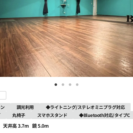
テン
調光利用
◆ライトニング/ステレオミニプラグ対応
グ
丸椅子
スマホスタンド
◆Bluetooth対応/タイプC
天井高 3.7m
鏡 5.0m