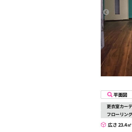
平面図
更衣室カー
フローリン
広さ 23.4㎡