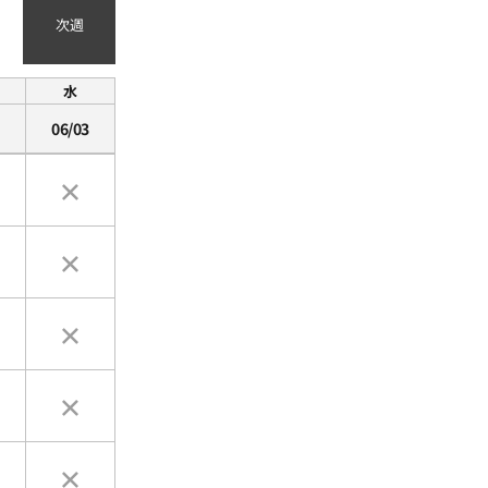
次週
水
06/03