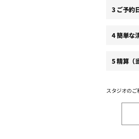
11:30
3 ご予約
12:00
4 簡単な
12:30
5 精算
13:00
13:30
スタジオのご
14:00
14:30