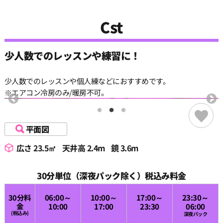
Cst
少人数でのレッスンや練習に！
少人数でのレッスンや個人練などにおすすめです。
※エアコン冷房のみ/暖房不可。
平面図
広さ 23.5㎡
天井高 2.4m
鏡 3.6m
30分単位（深夜パック除く）税込み料金
30分料
06:00～
10:00～
17:00～
23:30～
金
10:00
17:00
23:30
06:00
(税込み)
深夜パック