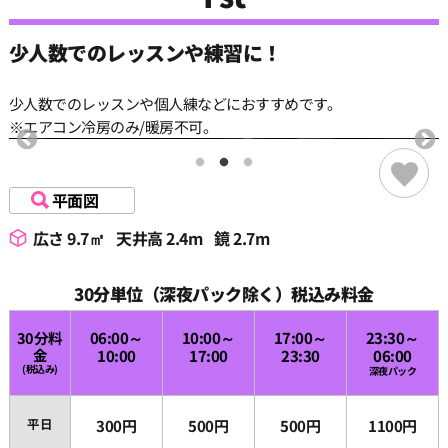
少人数でのレッスンや練習に！
少人数でのレッスンや個人練などにおすすめです。
※エアコン冷房のみ/暖房不可。
平面図
広さ 9.7㎡
天井高 2.4m
鏡 2.7m
30分単位（深夜パック除く）税込み料金
30分料
06:00～
10:00～
17:00～
23:30～
金
10:00
17:00
23:30
06:00
(税込み)
深夜パック
平日
300円
500円
500円
1100円