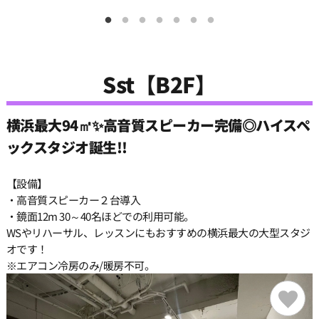
12:00
Sst【B2F】
12:30
横浜最大94㎡✨高音質スピーカー完備◎ハイスペ
13:00
ックスタジオ誕生!!
13:30
【設備】
・高音質スピーカー２台導入
・鏡面12m 30～40名ほどでの利用可能。
14:00
WSやリハーサル、レッスンにもおすすめの横浜最大の大型スタジ
オです！
※エアコン冷房のみ/暖房不可。
14:30
15:00