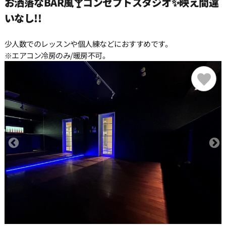
お洒落なBAR風🍸コンセプトスタジオ✨映え間違
いなし!!
22:30
少人数でのレッスンや個人練などにおすすめです。
23:00
※エアコン冷房のみ/暖房不可。
23:30