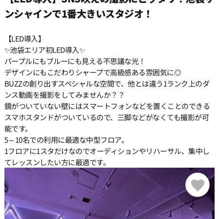
15:00
ンシャインで1番大きいスタジオ！
【LED導入】
15:30
✨池袋エリア初LED導入✨
パープルにもブルーにも見える不思議な光！
デザインにもこだわりシャープで高級感ある雰囲気に◎
16:00
BUZZの創り出すスペシャルな空間で、他とは違う1ランク上のダ
ンス動画を撮影をしてみませんか？？
16:30
鏡がついていない壁にはスマートフォンなどを置くことのできる
スマホスタンドがついているので、三脚などがなくても撮影が可
能です。
17:00
5～10名での利用に最適な中型フロア。
1フロアに1スタだけなのでオーディションやリハーサル、集中し
てレッスンしたい方に最適です。
17:30
18:00