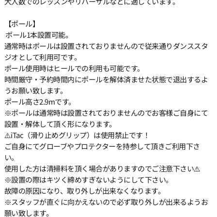
大人数でのレッスンやリハーサルなどに適しています。
【ポール】
ポール1本設置可能。
通常時はポールは設置されておりませんので従来通りダンススタ
ジオとして利用可です。
ポール使用時はヒールでの利用も可能です。
時間厳守・予約時間内にポールを解体済ませた状態で退出するよ
うお願い致します。
ポール高さ2.9mです。
※ポールは通常時は設置されておりませんのでお客様ご自身にて
設置・解体して頂く形になります。
⚠️iTac（滑り止めグリップ）は使用禁止です！
ご自身にてグローブやプロテクターを持参して頂きご利用下さ
い。
使用した方は清掃料を頂く場合がありますのでご注意下さい⚠️
※設置の際はキツく締めすぎないようにして下さい。
故障の原因になり、取り外しが出来なくなります。
※スタッフが直ぐに向かえないので必ず取り外しが出来るようお
願い致します。