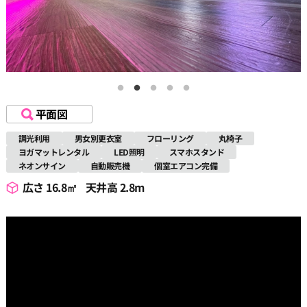
平面図
調光利用
男女別更衣室
フローリング
丸椅子
ヨガマットレンタル
LED照明
スマホスタンド
ネオンサイン
自動販売機
個室エアコン完備
広さ 16.8㎡
天井高 2.8m