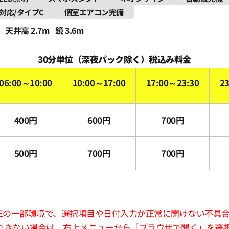
th対応/タイプC
個室エアコン完備
天井高 2.7m
鏡 3.6m
30分単位（深夜パック除く）税込み料金
06:00～10:00
10:00～17:00
17:00～23:30
2
400円
600円
700円
500円
700円
700円
版LINEの一部環境で、選択項目や日付入力が正常に開けない不具
できない場合は、右上メニューから「ブラウザで開く」を選