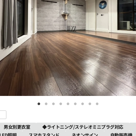
男女別更衣室
◆ライトニング/ステレオミニプラグ対応
LED照明
スマホスタンド
ネオンサイン
自動販売機