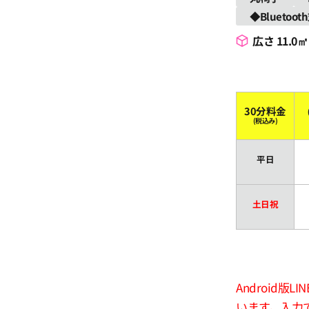
◆Bluetoo
広さ 11.0㎡
30分料金
(税込み)
平日
土日祝
Android
います。入力