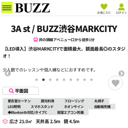
お気に入り
ログイン
3A st / BUZZ渋谷MARKCITY
井の頭線アベニュー口から徒歩1分
【LED導入】渋谷MARKCITYで面積最大、鏡面最長◎のスタジ
オ！
少人数でのレッスンや個人練などにおすすめです。
平面図
更衣室カーテン
調光利用
フローリング
丸椅子
LED照明
スマホスタンド
ネオンサイン
自動販売機
◆Bluetooth対応/タイプC
個室エアコン完備
広さ 21.0㎡
天井高 2.5m
鏡 4.5m